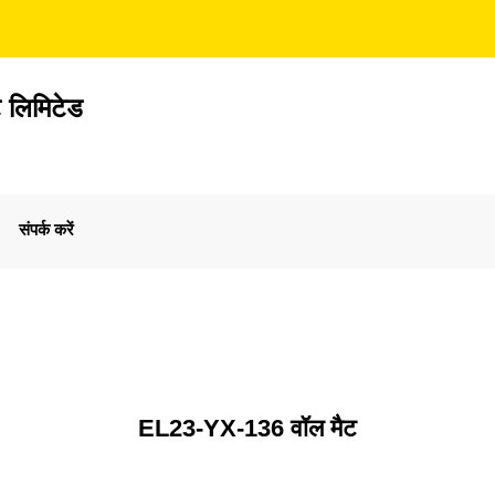
ेट लिमिटेड
संपर्क करें
EL23-YX-136 वॉल मैट