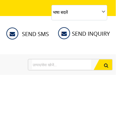
भाषा बदलें